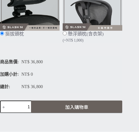
挺拔頭枕
懸浮頭枕(含衣架)
(
+
NT$
1,000
)
商品售價:
NT$
36,800
加購小計:
NT$
0
總計:
NT$
36,800
Herman
加入購物車
Miller
Aeron
2.0
3.0
全
拋