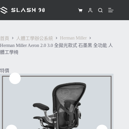
跳
至
購
主
物
要
車
內
Herman Miller
容
首頁
人體工學辦公系統
Herman Miller Aeron 2.0 3.0 全拋光款式 石墨黑 全功能 人
體工學椅
特價