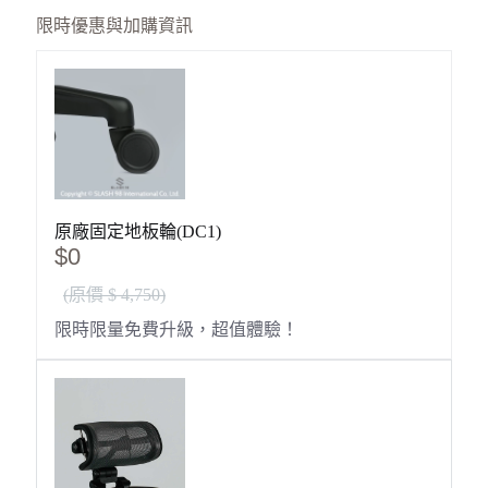
光
限時優惠與加購資訊
款
式
石
墨
黑
全
功
能
人
原廠固定地板輪(DC1)
體
$0
工
學
(原價 $ 4,750)
椅
限時限量免費升級，超值體驗！
數
量