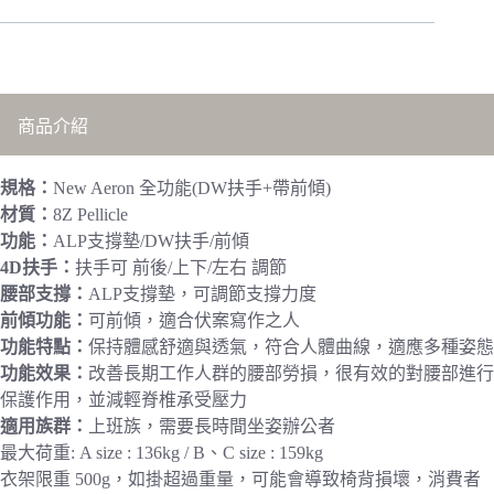
商品介紹
規格：
New Aeron 全功能(DW扶手+帶前傾)
材質：
8Z Pellicle
功能：
ALP支撐墊/DW扶手/前傾
4D扶手：
扶手可 前後/上下/左右 調節
腰部支撐：
ALP支撐墊，可調節支撐力度
前傾功能：
可前傾，適合伏案寫作之人
功能特點：
保持體感舒適與透氣，符合人體曲線，適應多種姿態
功能效果：
改善長期工作人群的腰部勞損，很有效的對腰部進行
保護作用，並減輕脊椎承受壓力
適用族群：
上班族，需要長時間坐姿辦公者
最大荷重: A size : 136kg / B、C size : 159kg
衣架限重 500g，如掛超過重量，可能會導致椅背損壞，消費者