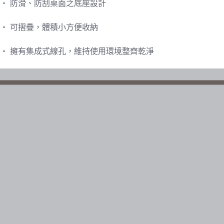
・ 防滑、防刮桌面之底座設計
・ 可摺疊，體積小方便收納
・ 擁有集成式線孔，維持使用環境整齊乾淨