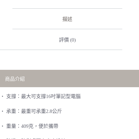
支
架
數
描述
量
評價 (0)
商品介紹
・ 支撐：最大可支撐16吋筆記型電腦
・ 承重：最重可承重2.8公斤
・ 重量：409克，便於攜帶