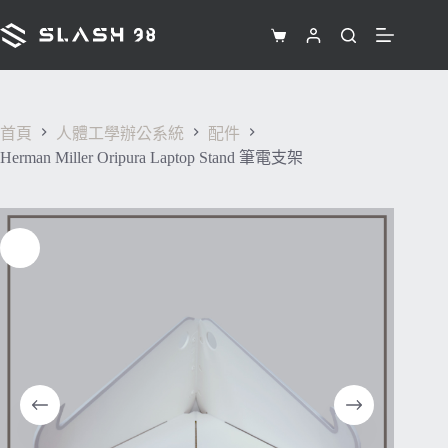
跳
至
購
主
物
要
車
內
容
首頁
人體工學辦公系統
配件
Herman Miller Oripura Laptop Stand 筆電支架